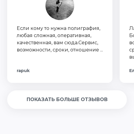
Если кому то нужна полиграфия,
Л
любая сложная, оперативная,
Б
качественная, вам сюда.Сервис,
в
возможности, сроки, отношение ...
с
в
rapuk
Е
ПОКАЗАТЬ БОЛЬШЕ ОТЗЫВОВ