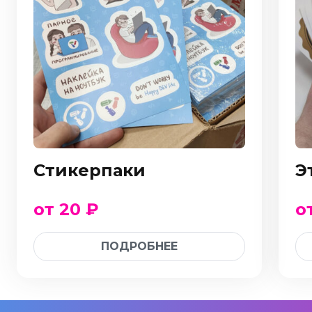
Стикерпаки
Э
от 20 ₽
о
ПОДРОБНЕЕ